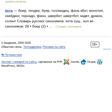
української мови
яхта
— боер, тендер, буер, голландец, фаль кбот, монотип,
окейдинг, торнадо, финн, швербот, швертбот, кадет, дракон,
солинг Словарь русских синонимов. яхта сущ., кол во
синонимов: 26 • боер (2) • …
Словарь синонимов
© Академик, 2000-2026
18+
Обратная связь:
Техподдержка
,
Реклама на сайте
👣 Путешествия
Экспорт словарей на сайты
, сделанные на PHP,
Joomla,
Drupal,
WordPress, MODx.