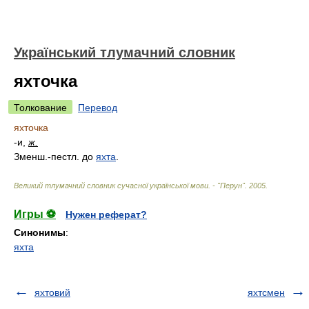
Український тлумачний словник
яхточка
Толкование
Перевод
яхточка
-и,
ж.
Зменш.-пестл. до
яхта
.
Великий тлумачний словник сучасної української мови. - "Перун"
.
2005
.
Игры ⚽
Нужен реферат?
Синонимы
:
яхта
яхтовий
яхтсмен